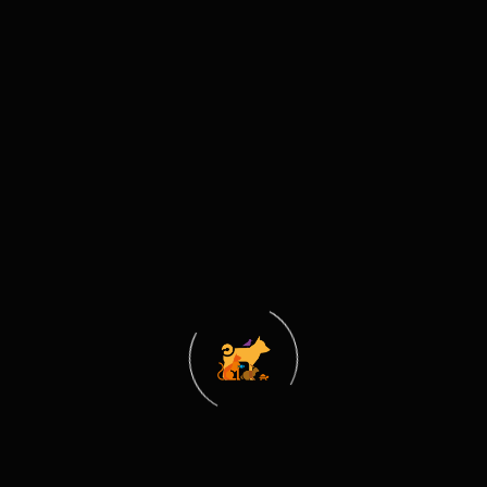
• Barınaklar
• Evcil Hayvan Sahipleri
• Bayilik Almak İsteyen Yeni Girişimciler
• E-ticaret Pazaryerleri
• Dış Ticaret Firmaları
• Yabancı Alım Heyetleri
Fuar Ziyaret Saatleri:
25 Mart Perşembe
10:00 – 19:00
26 Mart Cuma
10:00 – 19:00
27 Mart Cumartesi
10:00 – 19:00
28 Mart Pazar
10:00 – 19:00